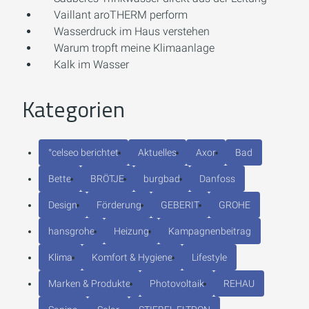
Vaillant aroTHERM perform
Wasserdruck im Haus verstehen
Warum tropft meine Klimaanlage
Kalk im Wasser
Kategorien
°celseo berichtet
Aktuelles
Axor
Bad
Bette
BRÖTJE
burgbad
Danfoss
Design
Förderung
GEBERIT
GROHE
hansgrohe
Heizung
Kampagnenbeitrag
Klima
Komfort & Hygiene
Lifestyle
Marken & Produkte
Photovoltaik
REHAU