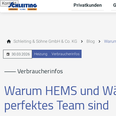
Kontakt
Privatkunden
G
Un
Schleiting & Söhne GmbH & Co. KG
Blog
Warum
Heizung
Verbraucherinfos
30.03.2026
⸺ Verbraucherinfos
Warum HEMS und Wä
perfektes Team sind