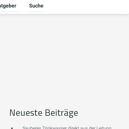
atgeber
Suche
alten
 umschalten
ermenü für Unternehmen umschalten
Untermenü für Ratgeber umschalten
Neueste Beiträge
Sauberes Trinkwasser direkt aus der Leitung