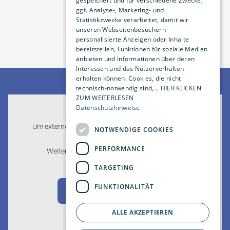
gespeichert und für verschiedene Zwecke,
ggf. Analyse-, Marketing- und
Statistikzwecke verarbeitet, damit wir
unseren Webseitenbesuchern
personalisierte Anzeigen oder Inhalte
bereitstellen, Funktionen für soziale Medien
anbieten und Informationen über deren
Interessen und das Nutzerverhalten
erhalten können. Cookies, die nicht
technisch-notwendig sind,... HIER KLICKEN
ZUM WEITERLESEN
Datenschutzhinweise
Um externe HTML-Inhalte anzuzeigen, benötigen wir
NOTWENDIGE COOKIES
Ihre Einwilligung.
PERFORMANCE
Weitere Informationen finden Sie in unserer
Datenschutzerklärung.
TARGETING
FUNKTIONALITÄT
Cookie-Einstellungen öffnen
ALLE AKZEPTIEREN