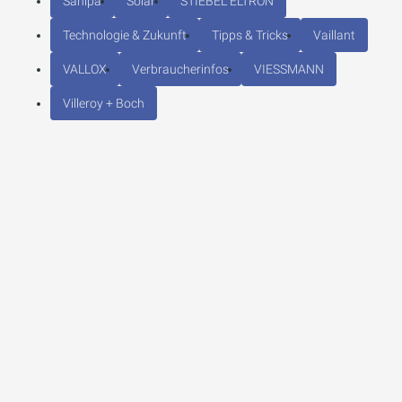
Sanipa
Solar
STIEBEL ELTRON
Technologie & Zukunft
Tipps & Tricks
Vaillant
VALLOX
Verbraucherinfos
VIESSMANN
Villeroy + Boch