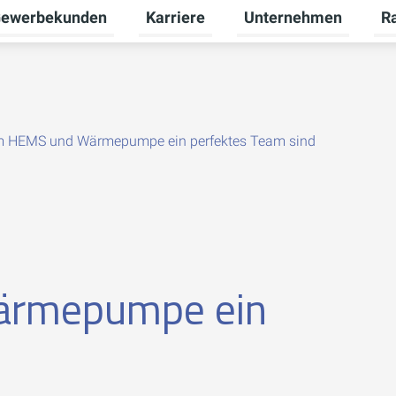
ewerbekunden
Karriere
Unternehmen
R
termenü für Privatkunden umschalten
Untermenü für Gewerbekunden umsch
Untermenü für Karriere
Unt
 HEMS und Wärmepumpe ein perfektes Team sind
rmepumpe ein