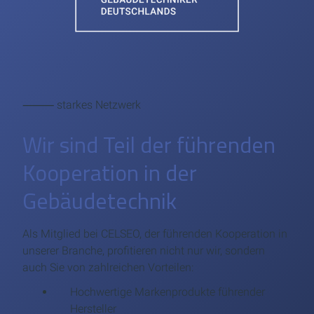
⸻ starkes Netzwerk
Wir sind Teil der führenden
Kooperation in der
Gebäudetechnik
Als Mitglied bei CELSEO, der führenden Kooperation in
unserer Branche, profitieren nicht nur wir, sondern
auch Sie von zahlreichen Vorteilen:
Hochwertige Markenprodukte führender
Hersteller