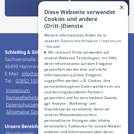
2
×
Diese Webseite verwendet
Cookies und andere
(Dritt-)Dienste
Weitere Informationen finden Sie in
unseren:
Datenschutzhinweise •
Impressum
•
Kontakt
Schleiting & Söhne GmbH & Co. KG
Wir und auch Dritte verwenden auf
unserer Webseite Technologien, mit Hilfe
Sachsenstraße 30
derer Informationen auf dem Endgerät
46499 Hamminkeln-Dingden
gespeichert werden bzw. auf solche
E-Mail:
info@schleiting.de
Informationen auf dem Endgerät
zugegriffen werden, z.B. Cookies. Ihre
Tel.:
02852 10550
personenbezogenen Daten werden von uns
Impressum
und den eingebundenen Partnern
Barrierefreiheitserklärung
gespeichert und für verschiedene Zwecke,
ggf. Analyse-, Marketing- und
Datenschutzerklärung
Statistikzwecke verarbeitet, damit wir
Allgemeine Geschäfts- und Verkaufsbedingungen
unseren Webseitenbesuchern
personalisierte Anzeigen oder Inhalte
bereitstellen, Funktionen für soziale Medien
Unsere Bereiche
anbieten und Informationen über deren
Privatkunden