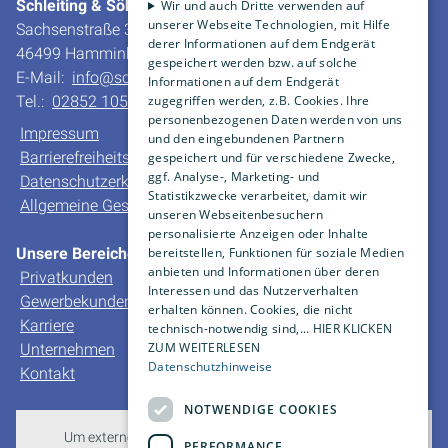
Schleiting & Söhne GmbH & Co. KG
Wir und auch Dritte verwenden auf
unserer Webseite Technologien, mit Hilfe
Sachsenstraße 30
derer Informationen auf dem Endgerät
46499 Hamminkeln-Dingden
gespeichert werden bzw. auf solche
E-Mail:
info@schleiting.de
Informationen auf dem Endgerät
zugegriffen werden, z.B. Cookies. Ihre
Tel.:
02852 10550
personenbezogenen Daten werden von uns
Impressum
und den eingebundenen Partnern
Barrierefreiheitserklärung
gespeichert und für verschiedene Zwecke,
ggf. Analyse-, Marketing- und
Datenschutzerklärung
Statistikzwecke verarbeitet, damit wir
Allgemeine Geschäfts- und Verkaufsbedingungen
unseren Webseitenbesuchern
personalisierte Anzeigen oder Inhalte
bereitstellen, Funktionen für soziale Medien
Unsere Bereiche
anbieten und Informationen über deren
Privatkunden
Interessen und das Nutzerverhalten
Gewerbekunden
erhalten können. Cookies, die nicht
Karriere
technisch-notwendig sind,... HIER KLICKEN
ZUM WEITERLESEN
Unternehmen
Datenschutzhinweise
Kontakt
NOTWENDIGE COOKIES
Um externe HTML-Inhalte anzuzeigen, benötigen wir
PERFORMANCE