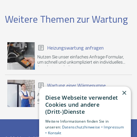
Weitere Themen zur Wartung
Heizungswartung anfragen
Nutzen Sie unser einfaches Anfrage-Formular,
um schnell und unkompliziert ein individuelles
Angebot zu erhalten.
Wartung einer Wärmepumpe
×
Als Besitzer einer Wärmepumpe finden Sie hier
Diese Webseite verwendet
alle relevanten Informationen rund um das
Cookies und andere
Thema Wartung.
(Dritt-)Dienste
Weitere Informationen finden Sie in
unseren:
Datenschutzhinweise •
Impressum
•
Kontakt