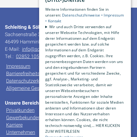
Weitere Informationen finden Sie in
unseren:
Datenschutzhinweise •
Impressum
•
Kontakt
Wir und auch Dritte verwenden auf
Schleiting & Söhne GmbH & Co. KG
unserer Webseite Technologien, mit Hilfe
Sachsenstraße 30
derer Informationen auf dem Endgerät
46499 Hamminkeln-Dingden
gespeichert werden bzw. auf solche
E-Mail:
info@schleiting.de
Informationen auf dem Endgerät
zugegriffen werden, z.B. Cookies. Ihre
Tel.:
02852 10550
personenbezogenen Daten werden von uns
Impressum
und den eingebundenen Partnern
gespeichert und für verschiedene Zwecke,
Barrierefreiheitserklärung
ggf. Analyse-, Marketing- und
Datenschutzerklärung
Statistikzwecke verarbeitet, damit wir
Allgemeine Geschäfts- und Verkaufsbedingungen
unseren Webseitenbesuchern
personalisierte Anzeigen oder Inhalte
bereitstellen, Funktionen für soziale Medien
Unsere Bereiche
anbieten und Informationen über deren
Privatkunden
Interessen und das Nutzerverhalten
Gewerbekunden
erhalten können. Cookies, die nicht
Karriere
technisch-notwendig sind,... HIER KLICKEN
ZUM WEITERLESEN
Unternehmen