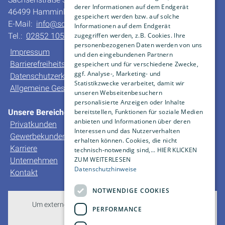
derer Informationen auf dem Endgerät
46499 Hamminkeln-Dingden
gespeichert werden bzw. auf solche
E-Mail:
info@schleiting.de
Informationen auf dem Endgerät
zugegriffen werden, z.B. Cookies. Ihre
Tel.:
02852 10550
personenbezogenen Daten werden von uns
Impressum
und den eingebundenen Partnern
Barrierefreiheitserklärung
gespeichert und für verschiedene Zwecke,
ggf. Analyse-, Marketing- und
Datenschutzerklärung
Statistikzwecke verarbeitet, damit wir
Allgemeine Geschäfts- und Verkaufsbedingungen
unseren Webseitenbesuchern
personalisierte Anzeigen oder Inhalte
bereitstellen, Funktionen für soziale Medien
Unsere Bereiche
anbieten und Informationen über deren
Privatkunden
Interessen und das Nutzerverhalten
Gewerbekunden
erhalten können. Cookies, die nicht
Karriere
technisch-notwendig sind,... HIER KLICKEN
ZUM WEITERLESEN
Unternehmen
Datenschutzhinweise
Kontakt
NOTWENDIGE COOKIES
Um externe HTML-Inhalte anzuzeigen, benötigen wir
PERFORMANCE
Ihre Einwilligung.