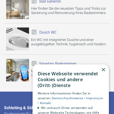
Bad sanieren
Hier finden Sie die neuesten Tipps und Tricks zur
Sanierung und Renovierung Ihres Badezimmers.
Dusch WC
Ein WC mit integrierter Dusche und einer
ausgeklügelten Technik, hygienisch und modern.
Smartes Badezimmer
×
Machen Sie Ihr Zuhause intelligent mit unseren
Diese Webseite verwendet
Smart Home Systemen. Steuern Sie Licht,
Cookies und andere
Heizung, Sicherheit und mehr per App oder
Sprachbefehl.
(Dritt-)Dienste
Weitere Informationen finden Sie in
unseren:
Datenschutzhinweise •
Impressum
•
Kontakt
Schleiting & Söhne GmbH & Co. KG
Wir und auch Dritte verwenden auf
unserer Webseite Technologien, mit Hilfe
Sachsenstraße 30