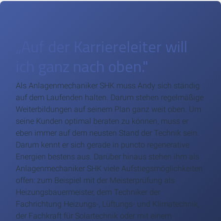
„Auf der Karriereleiter will
ich ganz nach oben."
Als Anlagenmechaniker SHK muss Andy sich ständig
auf dem Laufenden halten. Darum stehen regelmäßige
Weiterbildungen auf seinem Plan ganz weit oben. Um
seine Kunden optimal beraten zu können, muss er
eben immer auf dem neusten Stand der Technik sein.
Darum kennt er sich gerade in puncto regenerative
Energien bestens aus. Darüber hinaus stehen ihm als
Anlagenmechaniker SHK viele Aufstiegsmöglichkeiten
offen: zum Beispiel mit der Meisterprüfung als
Heizungsbauermeister, dem Techniker der
Fachrichtung Heizungs-, Lüftungs- und Klimatechnik,
der Fachkraft für Solartechnik oder mit einem