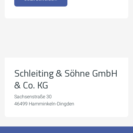
Um externe Karten-Inhalte anzuzeigen, benötigen wir
Ihre Einwilligung.
Weitere Informationen finden Sie in unserer
Datenschutzerklärung.
Schleiting & Söhne GmbH
Cookie-Einstellungen öffnen
& Co. KG
Sachsenstraße 30
46499 Hamminkeln-Dingden