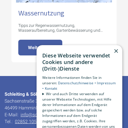
Wassernutzung
Tipps zur Regenwassernutzung,
Wasseraufbereitung, Gartenbewässerung und
mehr.
Weiterlesen
×
Diese Webseite verwendet
Cookies und andere
(Dritt-)Dienste
Weitere Informationen finden Sie in
unseren:
Datenschutzhinweise •
Impressum
•
Kontakt
Schleiting & Söhne GmbH & Co. KG
Wir und auch Dritte verwenden auf
unserer Webseite Technologien, mit Hilfe
Sachsenstraße 30
derer Informationen auf dem Endgerät
46499 Hamminkeln-Dingden
gespeichert werden bzw. auf solche
E-Mail:
info@schleiting.de
Informationen auf dem Endgerät
zugegriffen werden, z.B. Cookies. Ihre
Tel.:
02852 10550
personenbezogenen Daten werden von uns