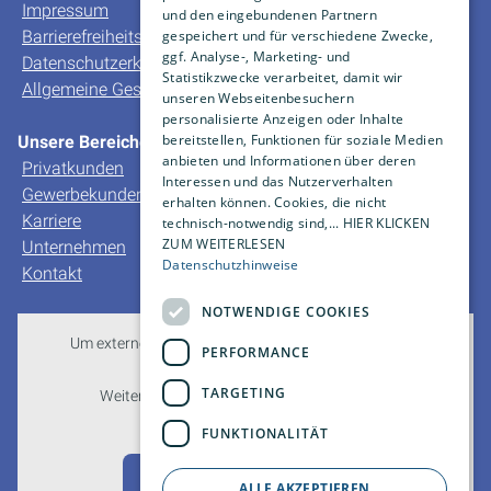
Impressum
und den eingebundenen Partnern
Barrierefreiheitserklärung
gespeichert und für verschiedene Zwecke,
ggf. Analyse-, Marketing- und
Datenschutzerklärung
Statistikzwecke verarbeitet, damit wir
Allgemeine Geschäfts- und Verkaufsbedingungen
unseren Webseitenbesuchern
personalisierte Anzeigen oder Inhalte
bereitstellen, Funktionen für soziale Medien
Unsere Bereiche
anbieten und Informationen über deren
Privatkunden
Interessen und das Nutzerverhalten
Gewerbekunden
erhalten können. Cookies, die nicht
Karriere
technisch-notwendig sind,... HIER KLICKEN
ZUM WEITERLESEN
Unternehmen
Datenschutzhinweise
Kontakt
NOTWENDIGE COOKIES
Um externe HTML-Inhalte anzuzeigen, benötigen wir
PERFORMANCE
Ihre Einwilligung.
TARGETING
Weitere Informationen finden Sie in unserer
Datenschutzerklärung.
FUNKTIONALITÄT
Cookie-Einstellungen öffnen
ALLE AKZEPTIEREN