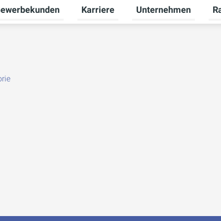
ewerbekunden
Karriere
Unternehmen
R
termenü für Privatkunden umschalten
Untermenü für Gewerbekunden umsch
Untermenü für Karriere
Unt
rie