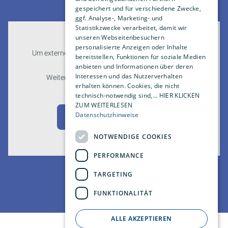
gespeichert und für verschiedene Zwecke,
ggf. Analyse-, Marketing- und
Statistikzwecke verarbeitet, damit wir
unseren Webseitenbesuchern
personalisierte Anzeigen oder Inhalte
Um externe HTML-Inhalte anzuzeigen, benötigen wir
bereitstellen, Funktionen für soziale Medien
Ihre Einwilligung.
anbieten und Informationen über deren
Interessen und das Nutzerverhalten
Weitere Informationen finden Sie in unserer
erhalten können. Cookies, die nicht
Datenschutzerklärung.
technisch-notwendig sind,... HIER KLICKEN
ZUM WEITERLESEN
Datenschutzhinweise
Cookie-Einstellungen öffnen
NOTWENDIGE COOKIES
PERFORMANCE
TARGETING
FUNKTIONALITÄT
ALLE AKZEPTIEREN