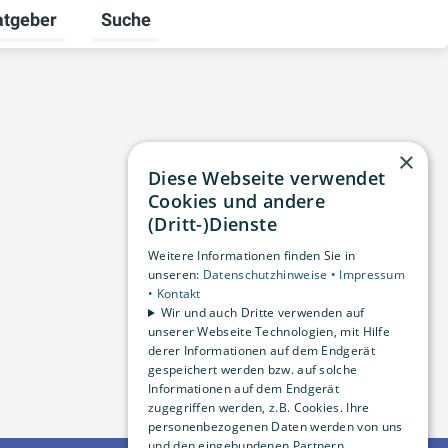
atgeber
Suche
alten
 umschalten
ermenü für Unternehmen umschalten
Untermenü für Ratgeber umschalten
×
Diese Webseite verwendet
Cookies und andere
(Dritt-)Dienste
Weitere Informationen finden Sie in
unseren:
Datenschutzhinweise •
Impressum
•
Kontakt
Wir und auch Dritte verwenden auf
unserer Webseite Technologien, mit Hilfe
derer Informationen auf dem Endgerät
gespeichert werden bzw. auf solche
Informationen auf dem Endgerät
zugegriffen werden, z.B. Cookies. Ihre
personenbezogenen Daten werden von uns
und den eingebundenen Partnern