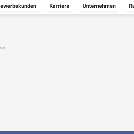
ewerbekunden
Karriere
Unternehmen
R
termenü für Privatkunden umschalten
Untermenü für Gewerbekunden umsch
Untermenü für Karriere
Unt
rie