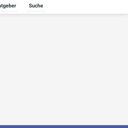
atgeber
Suche
alten
 umschalten
ermenü für Unternehmen umschalten
Untermenü für Ratgeber umschalten