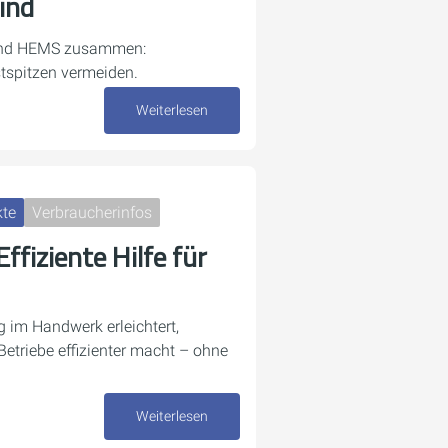
ind
und HEMS zusammen:
stspitzen vermeiden.
Weiterlesen
30. März 2026
kte
Verbraucherinfos
ffiziente Hilfe für
g im Handwerk erleichtert,
etriebe effizienter macht – ohne
Weiterlesen
13. Februar 2026