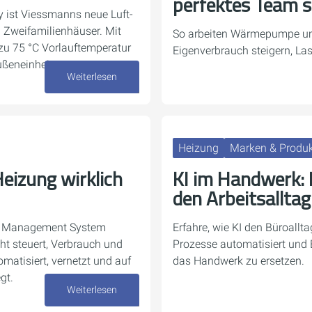
perfektes Team s
gy ist Viessmanns neue Luft-
Zweifamilienhäuser. Mit
So arbeiten Wärmepumpe 
 zu 75 °C Vorlauftemperatur
Eigenverbrauch steigern, La
ußeneinheit.
Weiterlesen
10. Juni 2026
Heizung
Marken & Produ
eizung wirklich
KI im Handwerk: E
den Arbeitsalltag
gy Management System
Erfahre, wie KI den Büroallta
ht steuert, Verbrauch und
Prozesse automatisiert und B
omatisiert, vernetzt und auf
das Handwerk zu ersetzen.
gt.
Weiterlesen
16. März 2026