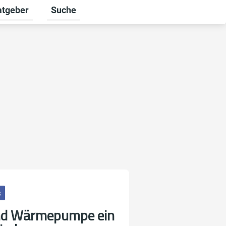
atgeber
Suche
alten
 umschalten
ermenü für Unternehmen umschalten
Untermenü für Ratgeber umschalten
s
d Wärmepumpe ein