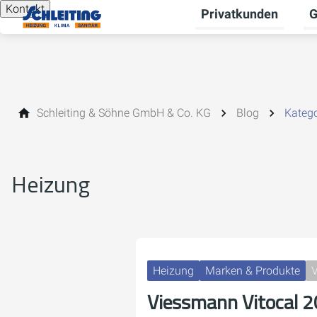
Kontakt
Privatkunden
G
Un
Schleiting & Söhne GmbH & Co. KG
Blog
Katego
Heizung
Heizung
Marken & Produkte
V
Viessmann Vitocal 