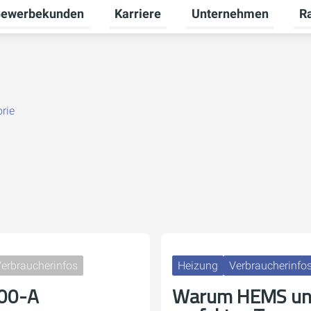
ewerbekunden
Karriere
Unternehmen
R
termenü für Privatkunden umschalten
Untermenü für Gewerbekunden umsch
Untermenü für Karriere
Unt
rie
erbraucherinfos
Heizung
Verbraucherinfo
200-A
Warum HEMS un