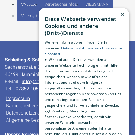
VALLOX
Verbraucherinfos
VIESSMANN
×
Villeroy + Boch
Diese Webseite verwendet
Cookies und andere
(Dritt-)Dienste
Weitere Informationen finden Sie in
unseren:
Datenschutzhinweise •
Impressum
•
Kontakt
Schleiting & Söhne GmbH & Co. KG
Wir und auch Dritte verwenden auf
unserer Webseite Technologien, mit Hilfe
Sachsenstraße 30
derer Informationen auf dem Endgerät
46499 Hamminkeln-Dingden
gespeichert werden bzw. auf solche
E-Mail:
info@schleiting.de
Informationen auf dem Endgerät
zugegriffen werden, z.B. Cookies. Ihre
Tel.:
02852 10550
personenbezogenen Daten werden von uns
Impressum
und den eingebundenen Partnern
Barrierefreiheitserklärung
gespeichert und für verschiedene Zwecke,
ggf. Analyse-, Marketing- und
Datenschutzerklärung
Statistikzwecke verarbeitet, damit wir
Allgemeine Geschäfts- und Verkaufsbedingungen
unseren Webseitenbesuchern
personalisierte Anzeigen oder Inhalte
bereitstellen, Funktionen für soziale Medien
Unsere Bereiche