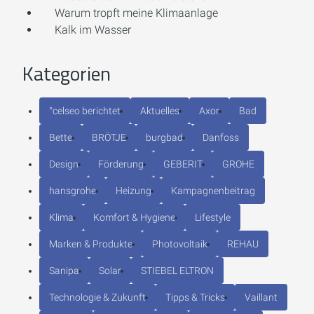
Warum tropft meine Klimaanlage
Kalk im Wasser
Kategorien
°celseo berichtet
Aktuelles
Axor
Bad
Bette
BRÖTJE
burgbad
Danfoss
Design
Förderung
GEBERIT
GROHE
hansgrohe
Heizung
Kampagnenbeitrag
Klima
Komfort & Hygiene
Lifestyle
Marken & Produkte
Photovoltaik
REHAU
Sanipa
Solar
STIEBEL ELTRON
Technologie & Zukunft
Tipps & Tricks
Vaillant