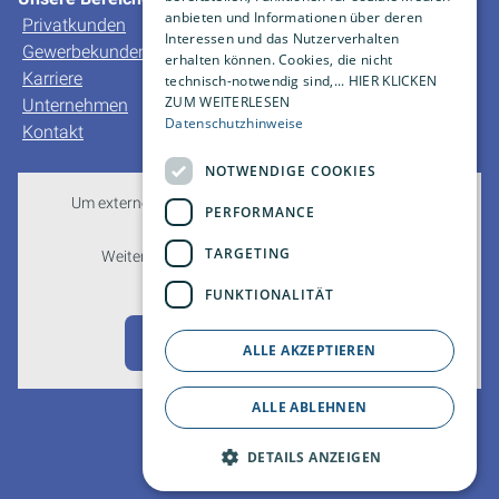
anbieten und Informationen über deren
Privatkunden
Interessen und das Nutzerverhalten
Gewerbekunden
erhalten können. Cookies, die nicht
Karriere
technisch-notwendig sind,... HIER KLICKEN
ZUM WEITERLESEN
Unternehmen
Datenschutzhinweise
Kontakt
NOTWENDIGE COOKIES
Um externe HTML-Inhalte anzuzeigen, benötigen wir
PERFORMANCE
Ihre Einwilligung.
TARGETING
Weitere Informationen finden Sie in unserer
Datenschutzerklärung.
FUNKTIONALITÄT
Cookie-Einstellungen öffnen
ALLE AKZEPTIEREN
ALLE ABLEHNEN
DETAILS ANZEIGEN