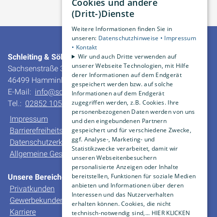
Cookies und andere
(Dritt-)Dienste
1
2
3
Weitere Informationen finden Sie in
unseren:
Datenschutzhinweise •
Impressum
•
Kontakt
Schleiting & Söhne GmbH & Co. KG
Wir und auch Dritte verwenden auf
unserer Webseite Technologien, mit Hilfe
Sachsenstraße 30
derer Informationen auf dem Endgerät
46499 Hamminkeln-Dingden
gespeichert werden bzw. auf solche
E-Mail:
info@schleiting.de
Informationen auf dem Endgerät
zugegriffen werden, z.B. Cookies. Ihre
Tel.:
02852 10550
personenbezogenen Daten werden von uns
Impressum
und den eingebundenen Partnern
Barrierefreiheitserklärung
gespeichert und für verschiedene Zwecke,
ggf. Analyse-, Marketing- und
Datenschutzerklärung
Statistikzwecke verarbeitet, damit wir
Allgemeine Geschäfts- und Verkaufsbedingungen
unseren Webseitenbesuchern
personalisierte Anzeigen oder Inhalte
bereitstellen, Funktionen für soziale Medien
Unsere Bereiche
anbieten und Informationen über deren
Privatkunden
Interessen und das Nutzerverhalten
Gewerbekunden
erhalten können. Cookies, die nicht
Karriere
technisch-notwendig sind,... HIER KLICKEN