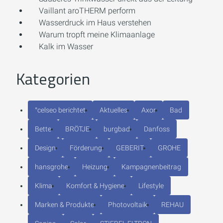
Vaillant aroTHERM perform
Wasserdruck im Haus verstehen
Warum tropft meine Klimaanlage
Kalk im Wasser
Kategorien
°celseo berichtet
Aktuelles
Axor
Bad
Bette
BRÖTJE
burgbad
Danfoss
Design
Förderung
GEBERIT
GROHE
hansgrohe
Heizung
Kampagnenbeitrag
Klima
Komfort & Hygiene
Lifestyle
Marken & Produkte
Photovoltaik
REHAU