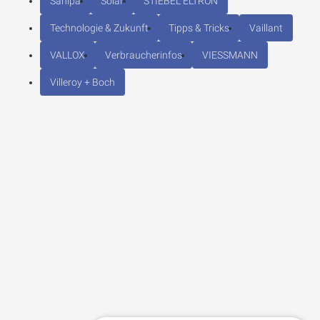
Sanipa
Solar
STIEBEL ELTRON
Technologie & Zukunft
Tipps & Tricks
Vaillant
VALLOX
Verbraucherinfos
VIESSMANN
Villeroy + Boch