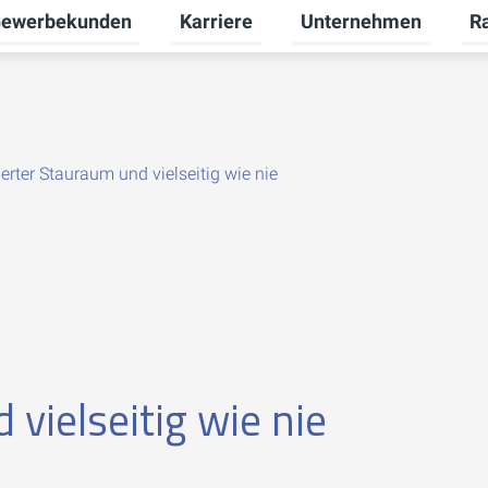
ewerbekunden
Karriere
Unternehmen
R
termenü für Privatkunden umschalten
Untermenü für Gewerbekunden umsch
Untermenü für Karriere
Unt
erter Stauraum und vielseitig wie nie
vielseitig wie nie