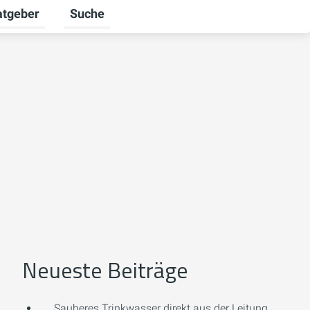
atgeber
Suche
alten
 umschalten
ermenü für Unternehmen umschalten
Untermenü für Ratgeber umschalten
Neueste Beiträge
Sauberes Trinkwasser direkt aus der Leitung