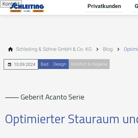
Kontakt
Privatkunden
G
Un
Schleiting & Söhne GmbH & Co. KG
Blog
Optimi
Bad
Design
Komfort & Hygiene
10.09.2024
⸺ Geberit Acanto Serie
Optimierter Stauraum und 