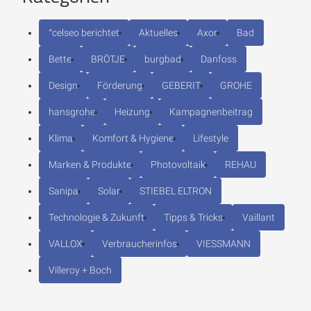
°celseo berichtet
Aktuelles
Axor
Bad
Bette
BRÖTJE
burgbad
Danfoss
Design
Förderung
GEBERIT
GROHE
hansgrohe
Heizung
Kampagnenbeitrag
Klima
Komfort & Hygiene
Lifestyle
Marken & Produkte
Photovoltaik
REHAU
Sanipa
Solar
STIEBEL ELTRON
Technologie & Zukunft
Tipps & Tricks
Vaillant
VALLOX
Verbraucherinfos
VIESSMANN
Villeroy + Boch