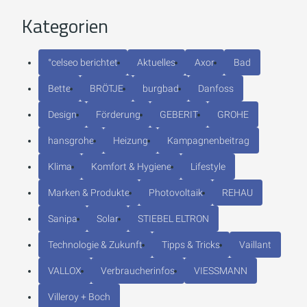
Kategorien
°celseo berichtet
Aktuelles
Axor
Bad
Bette
BRÖTJE
burgbad
Danfoss
Design
Förderung
GEBERIT
GROHE
hansgrohe
Heizung
Kampagnenbeitrag
Klima
Komfort & Hygiene
Lifestyle
Marken & Produkte
Photovoltaik
REHAU
Sanipa
Solar
STIEBEL ELTRON
Technologie & Zukunft
Tipps & Tricks
Vaillant
VALLOX
Verbraucherinfos
VIESSMANN
Villeroy + Boch