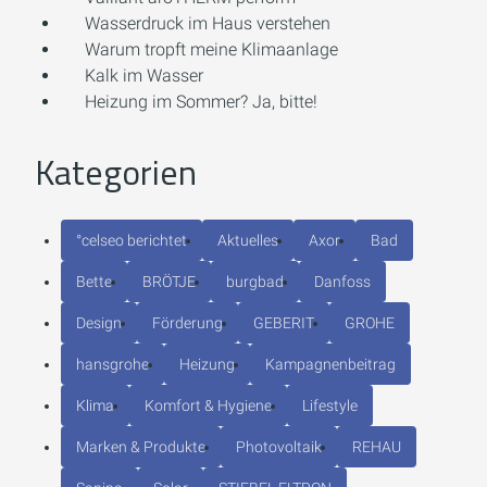
Wasserdruck im Haus verstehen
Warum tropft meine Klimaanlage
Kalk im Wasser
Heizung im Sommer? Ja, bitte!
Kategorien
°celseo berichtet
Aktuelles
Axor
Bad
Bette
BRÖTJE
burgbad
Danfoss
Design
Förderung
GEBERIT
GROHE
hansgrohe
Heizung
Kampagnenbeitrag
Klima
Komfort & Hygiene
Lifestyle
Marken & Produkte
Photovoltaik
REHAU