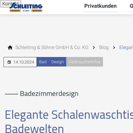
Kontakt
Privatkunden
G
Un
Schleiting & Söhne GmbH & Co. KG
Blog
Elegan
Bad
Design
Verbraucherinfos
14.10.2024
⸺ Badezimmerdesign
Elegante Schalenwaschtis
Badewelten