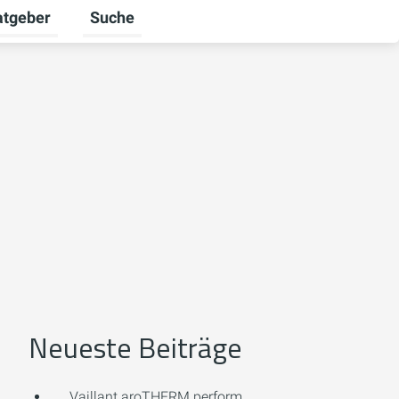
atgeber
Suche
alten
 umschalten
ermenü für Unternehmen umschalten
Untermenü für Ratgeber umschalten
Neueste Beiträge
Vaillant aroTHERM perform