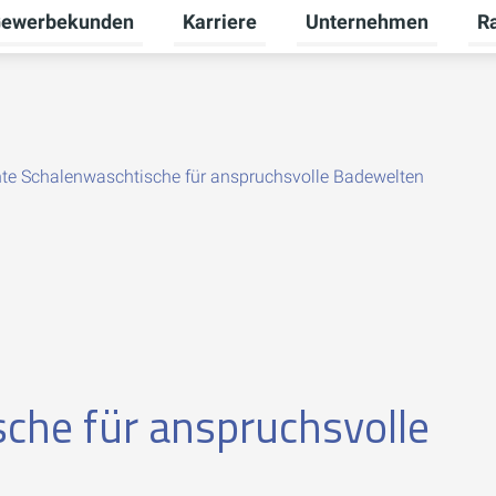
ewerbekunden
Karriere
Unternehmen
R
termenü für Privatkunden umschalten
Untermenü für Gewerbekunden umsch
Untermenü für Karriere
Unt
te Schalenwaschtische für anspruchsvolle Badewelten
che für anspruchsvolle