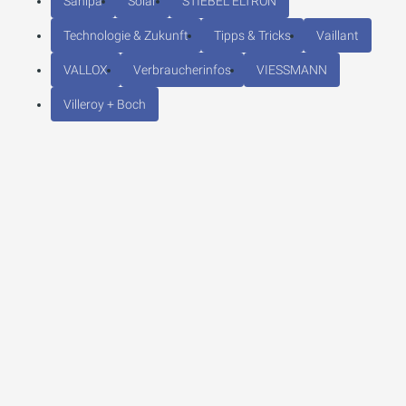
Sanipa
Solar
STIEBEL ELTRON
Technologie & Zukunft
Tipps & Tricks
Vaillant
VALLOX
Verbraucherinfos
VIESSMANN
Villeroy + Boch