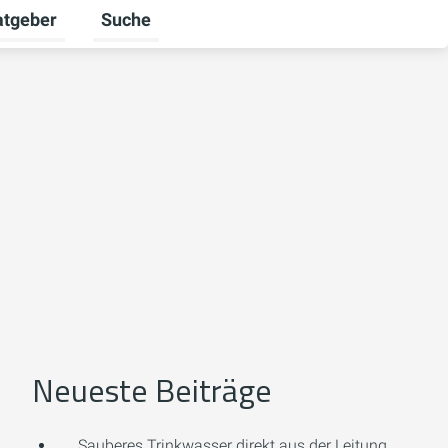
atgeber
Suche
alten
 umschalten
ermenü für Unternehmen umschalten
Untermenü für Ratgeber umschalten
Neueste Beiträge
Sauberes Trinkwasser direkt aus der Leitung