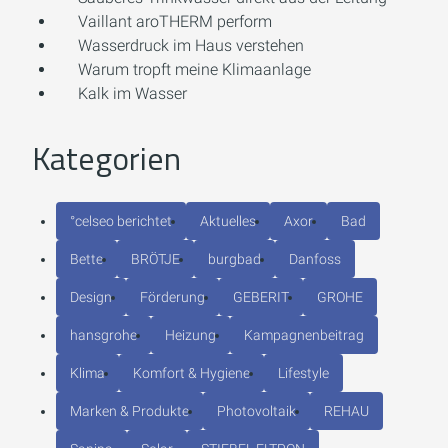
Vaillant aroTHERM perform
Wasserdruck im Haus verstehen
Warum tropft meine Klimaanlage
Kalk im Wasser
Kategorien
°celseo berichtet
Aktuelles
Axor
Bad
Bette
BRÖTJE
burgbad
Danfoss
Design
Förderung
GEBERIT
GROHE
hansgrohe
Heizung
Kampagnenbeitrag
Klima
Komfort & Hygiene
Lifestyle
Marken & Produkte
Photovoltaik
REHAU