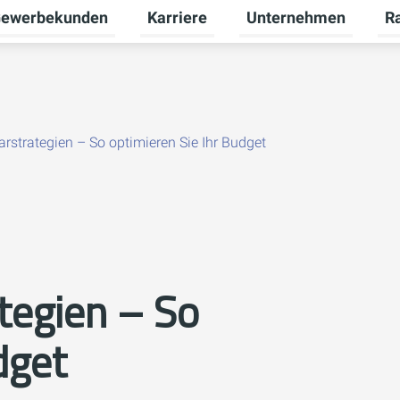
ewerbekunden
Karriere
Unternehmen
R
termenü für Privatkunden umschalten
Untermenü für Gewerbekunden umsch
Untermenü für Karriere
Unt
arstrategien – So optimieren Sie Ihr Budget
tegien – So
dget