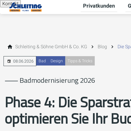
Kontakt
Privatkunden
G
Un
Schleiting & Söhne GmbH & Co. KG
Blog
Die Sp
Bad
Design
Tipps & Tricks
08.06.2026
⸺ Badmodernisierung 2026
Phase 4:
Die Sparstra
optimieren Sie Ihr Bu