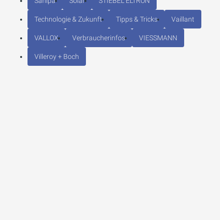
Sanipa
Solar
STIEBEL ELTRON
Technologie & Zukunft
Tipps & Tricks
Vaillant
VALLOX
Verbraucherinfos
VIESSMANN
Villeroy + Boch