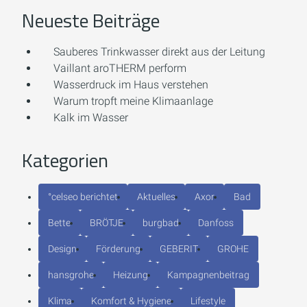
Neueste Beiträge
Sauberes Trinkwasser direkt aus der Leitung
Vaillant aroTHERM perform
Wasserdruck im Haus verstehen
Warum tropft meine Klimaanlage
Kalk im Wasser
Kategorien
°celseo berichtet
Aktuelles
Axor
Bad
Bette
BRÖTJE
burgbad
Danfoss
Design
Förderung
GEBERIT
GROHE
hansgrohe
Heizung
Kampagnenbeitrag
Klima
Komfort & Hygiene
Lifestyle