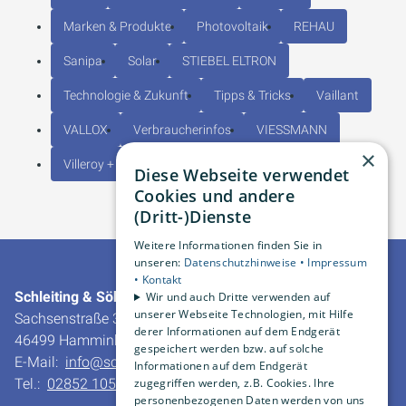
Marken & Produkte
Photovoltaik
REHAU
Sanipa
Solar
STIEBEL ELTRON
Technologie & Zukunft
Tipps & Tricks
Vaillant
VALLOX
Verbraucherinfos
VIESSMANN
×
Villeroy + Boch
Diese Webseite verwendet
Cookies und andere
(Dritt-)Dienste
Weitere Informationen finden Sie in
unseren:
Datenschutzhinweise •
Impressum
•
Kontakt
Schleiting & Söhne GmbH & Co. KG
Wir und auch Dritte verwenden auf
unserer Webseite Technologien, mit Hilfe
Sachsenstraße 30
derer Informationen auf dem Endgerät
46499 Hamminkeln-Dingden
gespeichert werden bzw. auf solche
E-Mail:
info@schleiting.de
Informationen auf dem Endgerät
zugegriffen werden, z.B. Cookies. Ihre
Tel.:
02852 10550
personenbezogenen Daten werden von uns