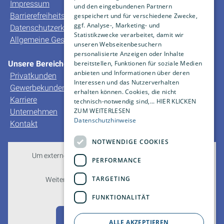
Impressum
und den eingebundenen Partnern
Barrierefreiheitserklärung
gespeichert und für verschiedene Zwecke,
ggf. Analyse-, Marketing- und
Datenschutzerklärung
Statistikzwecke verarbeitet, damit wir
Allgemeine Geschäfts- und Verkaufsbedingungen
unseren Webseitenbesuchern
personalisierte Anzeigen oder Inhalte
bereitstellen, Funktionen für soziale Medien
Unsere Bereiche
anbieten und Informationen über deren
Privatkunden
Interessen und das Nutzerverhalten
Gewerbekunden
erhalten können. Cookies, die nicht
Karriere
technisch-notwendig sind,... HIER KLICKEN
ZUM WEITERLESEN
Unternehmen
Datenschutzhinweise
Kontakt
NOTWENDIGE COOKIES
Um externe HTML-Inhalte anzuzeigen, benötigen wir
PERFORMANCE
Ihre Einwilligung.
TARGETING
Weitere Informationen finden Sie in unserer
Datenschutzerklärung.
FUNKTIONALITÄT
Cookie-Einstellungen öffnen
ALLE AKZEPTIEREN