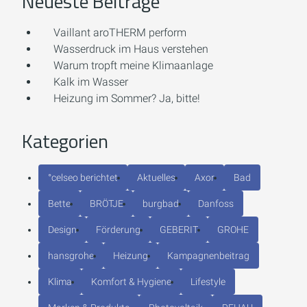
Neueste Beiträge
Vaillant aroTHERM perform
Wasserdruck im Haus verstehen
Warum tropft meine Klimaanlage
Kalk im Wasser
Heizung im Sommer? Ja, bitte!
Kategorien
°celseo berichtet
Aktuelles
Axor
Bad
Bette
BRÖTJE
burgbad
Danfoss
Design
Förderung
GEBERIT
GROHE
hansgrohe
Heizung
Kampagnenbeitrag
Klima
Komfort & Hygiene
Lifestyle