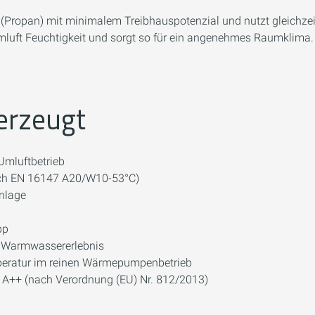
90 (Propan) mit minimalem Treibhauspotenzial und nutzt gleic
aumluft Feuchtigkeit und sorgt so für ein angenehmes Raumklima.
erzeugt
mluftbetrieb
nach EN 16147 A20/W10-53°C)
anlage
pp
 Warmwassererlebnis
peratur im reinen Wärmepumpenbetrieb
s A++ (nach Verordnung (EU) Nr. 812/2013)