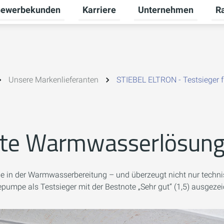
ewerbekunden
Karriere
Unternehmen
R
termenü für Privatkunden umschalten
Untermenü für Gewerbekunden umsch
Untermenü für Karriere
Unt
Unsere Markenlieferanten
STIEBEL ELTRON - Testsieger 
iente Warmwasserlösun
n der Warmwasserbereitung – und überzeugt nicht nur technisch,
pe als Testsieger mit der Bestnote „Sehr gut“ (1,5) ausgezei