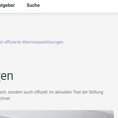
atgeber
Suche
alten
 umschalten
ermenü für Unternehmen umschalten
Untermenü für Ratgeber umschalten
für effiziente Warmwasserlösungen
gen
 sondern auch offiziell: Im aktuellen Test der Stiftung
chnet.