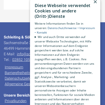
×
Diese Webseite verwendet
Cookies und andere
(Dritt-)Dienste
Weitere Informationen finden Sie in
unseren:
Datenschutzhinweise •
Impressum
•
Kontakt
Schleiting & Söhne GmbH & Co. KG
Wir und auch Dritte verwenden auf
unserer Webseite Technologien, mit Hilfe
Sachsenstraße 30
derer Informationen auf dem Endgerät
46499 Hamminkeln-Dingden
gespeichert werden bzw. auf solche
E-Mail:
info@schleiting.de
Informationen auf dem Endgerät
zugegriffen werden, z.B. Cookies. Ihre
Tel.:
02852 10550
personenbezogenen Daten werden von uns
Impressum
und den eingebundenen Partnern
Barrierefreiheitserklärung
gespeichert und für verschiedene Zwecke,
ggf. Analyse-, Marketing- und
Datenschutzerklärung
Statistikzwecke verarbeitet, damit wir
Allgemeine Geschäfts- und Verkaufsbedingungen
unseren Webseitenbesuchern
personalisierte Anzeigen oder Inhalte
bereitstellen, Funktionen für soziale Medien
Unsere Bereiche
anbieten und Informationen über deren
Privatkunden
Interessen und das Nutzerverhalten