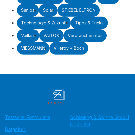
Sanipa
Solar
STIEBEL ELTRON
Technologie & Zukunft
Tipps & Tricks
Vaillant
VALLOX
Verbraucherinfos
VIESSMANN
Villeroy + Boch
Testseite Formulare
Schleiting & Söhne GmbH
& Co. KG
Ratgeber