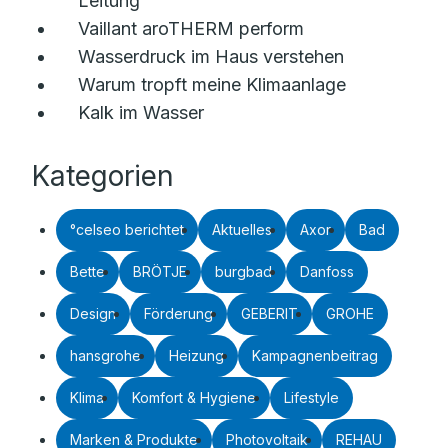
Leitung
Vaillant aroTHERM perform
Wasserdruck im Haus verstehen
Warum tropft meine Klimaanlage
Kalk im Wasser
Kategorien
°celseo berichtet
Aktuelles
Axor
Bad
Bette
BRÖTJE
burgbad
Danfoss
Design
Förderung
GEBERIT
GROHE
hansgrohe
Heizung
Kampagnenbeitrag
Klima
Komfort & Hygiene
Lifestyle
Marken & Produkte
Photovoltaik
REHAU