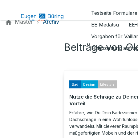
Kontaktieren Sie uns
Testseite Formulare
Master
Archiv
EE Medatsu
EE-
Vorgaben für Vaill
Beiträge von O
Finanzierung anfra
Bad
Design
Lifestyle
Nutze die Schräge zu Dein
Vorteil
Erfahre, wie Du Dein Badezimmer 
Dachschräge in eine Wohlfühloas
verwandelst. Mit cleverer Raumpl
maßgefertigten Möbeln und der r