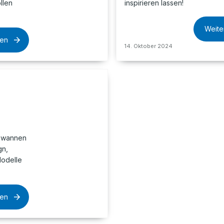
llen
inspirieren lassen!
Weite
sen
14. Oktober 2024
dewannen
gn,
Modelle
sen