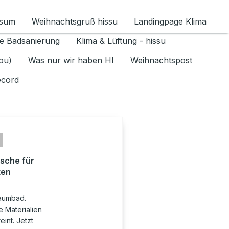
ssum
Weihnachtsgruß hissu
Landingpage Klima
ür Datenschutz 1.6.2026 umschalten
e Badsanierung
Klima & Lüftung - hissu
jou)
Was nur wir haben HI
Weihnachtspost
ecord
sche für
ten
raumbad.
 Materialien
int. Jetzt