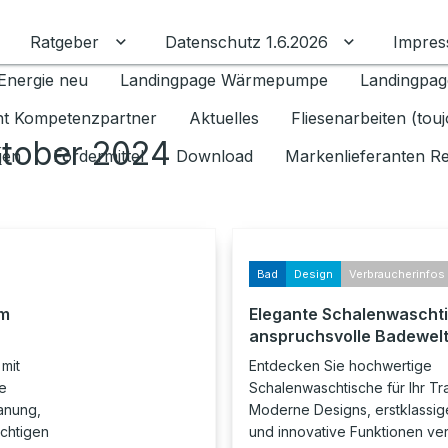
Ratgeber
Datenschutz 1.6.2026
Impre
Untermenü für Ratgeber umschalten
Untermenü f
Energie neu
Landingpage Wärmepumpe
Landingpag
ant Kompetenzpartner
Aktuelles
Fliesenarbeiten (tou
ktober 2024
gen
Fördermittel
Download
Markenlieferanten R
Bad
Design
Verbraucherinfos
em
Elegante Schalenwaschti
anspruchsvolle Badewel
mit
Entdecken Sie hochwertige
e
Schalenwaschtische für Ihr T
anung,
Moderne Designs, erstklassige
ichtigen
und innovative Funktionen vere