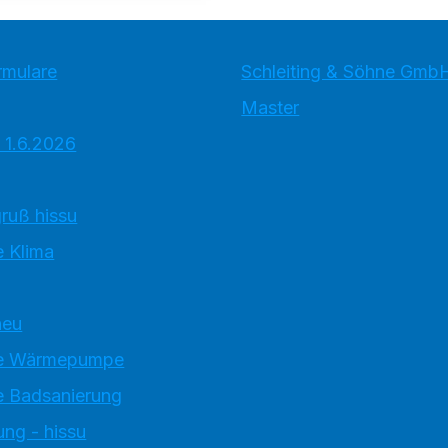
rmulare
Schleiting & Söhne Gmb
Master
 1.6.2026
ruß hissu
 Klima
neu
e Wärmepumpe
 Badsanierung
ung - hissu