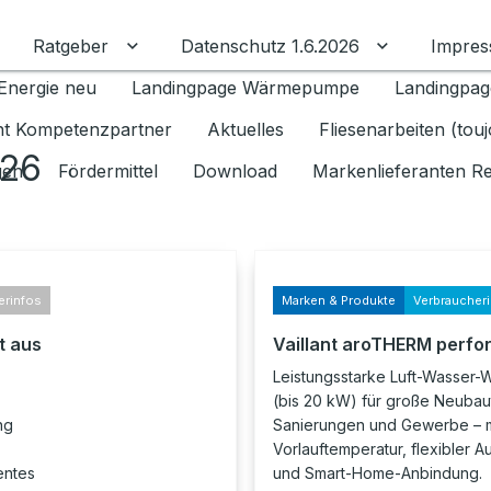
Ratgeber
Datenschutz 1.6.2026
Impre
Untermenü für Ratgeber umschalten
Untermenü f
Energie neu
Landingpage Wärmepumpe
Landingpag
ant Kompetenzpartner
Aktuelles
Fliesenarbeiten (tou
026
gen
Fördermittel
Download
Markenlieferanten R
erinfos
Marken & Produkte
Verbraucher
t aus
Vaillant aroTHERM perfo
Leistungsstarke Luft-Wasse
(bis 20 kW) für große Neubau
ng
Sanierungen und Gewerbe – m
Vorlauftemperatur, flexibler A
entes
und Smart-Home-Anbindung.