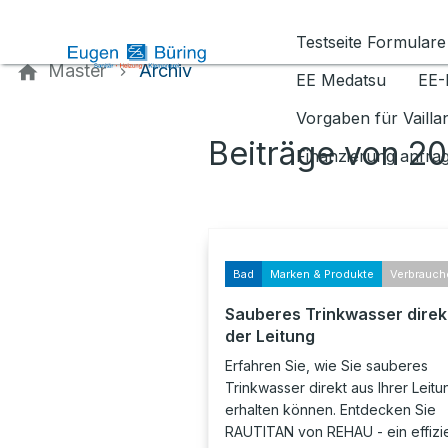
Kontaktieren Sie uns
Testseite Formulare
Master
Archiv
EE Medatsu
EE-
Vorgaben für Vaill
Beiträge von 2
Finanzierung anfra
Bad
Marken & Produkte
Verbrauch
Sauberes Trinkwasser direk
der Leitung
Erfahren Sie, wie Sie sauberes
Trinkwasser direkt aus Ihrer Leitu
erhalten können. Entdecken Sie
RAUTITAN von REHAU - ein effizi