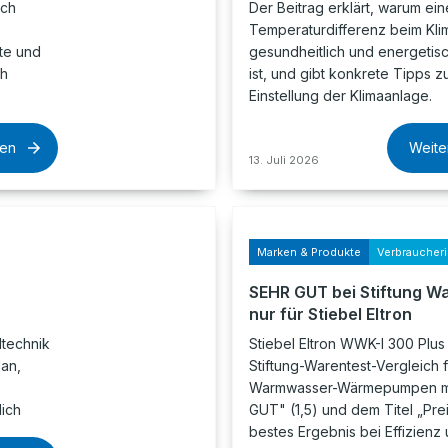
ach
Der Beitrag erklärt, warum ei
Temperaturdifferenz beim Klim
te und
gesundheitlich und energetis
ch
ist, und gibt konkrete Tipps z
Einstellung der Klimaanlage.
sen
Weite
13. Juli 2026
Marken & Produkte
Verbraucher
SEHR GUT bei Stiftung W
nur für Stiebel Eltron
ltechnik
Stiebel Eltron WWK-I 300 Plus
an,
Stiftung-Warentest-Vergleich f
Warmwasser-Wärmepumpen m
lich
GUT" (1,5) und dem Titel „Prei
bestes Ergebnis bei Effizienz