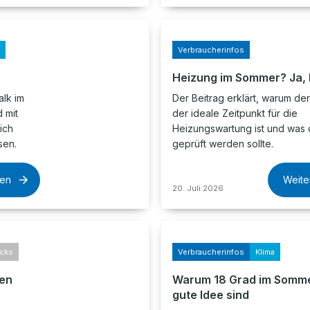
Verbraucherinfos
Heizung im Sommer? Ja, b
lk im
Der Beitrag erklärt, warum d
 mit
der ideale Zeitpunkt für die
ich
Heizungswartung ist und was 
sen.
geprüft werden sollte.
sen
Weite
20. Juli 2026
icks
Verbraucherinfos
Klima
fen
Warum 18 Grad im Somme
gute Idee sind