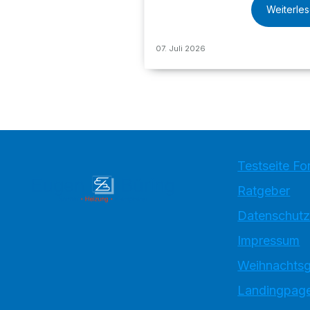
Weiterle
07. Juli 2026
Testseite Fo
Ratgeber
Datenschutz
Impressum
Weihnachtsg
Landingpage