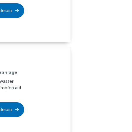
rlesen
aanlage
swasser
Tropfen auf
rlesen