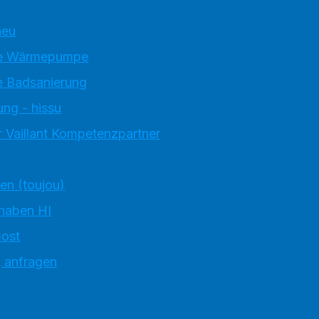
neu
e Wärmepumpe
 Badsanierung
ung - hissu
 Vaillant Kompetenzpartner
ten (toujou)
 haben HI
ost
g anfragen