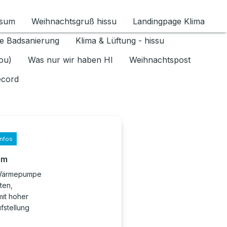
ssum
Weihnachtsgruß hissu
Landingpage Klima
ür Datenschutz 1.6.2026 umschalten
e Badsanierung
Klima & Lüftung - hissu
jou)
Was nur wir haben HI
Weihnachtspost
ecord
infos
rm
r-Wärmepumpe
ten,
it hoher
ufstellung