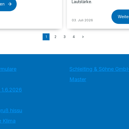
Lautstärke.
sen
Weite
03. Juli 2026
1
2
3
4
rmulare
Schleiting & Söhne Gmb
Master
 1.6.2026
ruß hissu
 Klima