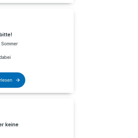
itte!
er Sommer
dabei
rlesen
r keine