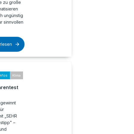
ne zu große
atisieren
ch ungünstig
ur sinnvollen
rlesen
infos
Klima
arentest
 gewinnt
ür
it „SEHR
stipp" –
 und