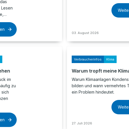
 das
. Lesen
Weite
ne,…
sen
03. August 2026
Verbraucherinfos
Klima
ehen
Warum tropft meine Klim
uck im
Warum Klimaanlagen Konden
äufig zu
bilden und wann vermehrtes 
 sich
ein Problem hindeutet.
nzen
Weite
sen
27. Juli 2026