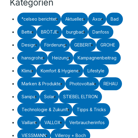
Kategorien
°celseo berichtet
Aktuelles
Axor
Bad
Bette
BRÖTJE
burgbad
Danfoss
Design
Förderung
GEBERIT
GROHE
hansgrohe
Heizung
Kampagnenbeitrag
Klima
Komfort & Hygiene
Lifestyle
Marken & Produkte
Photovoltaik
REHAU
Sanipa
Solar
STIEBEL ELTRON
Technologie & Zukunft
Tipps & Tricks
Vaillant
VALLOX
Verbraucherinfos
VIESSMANN
Villeroy + Boch