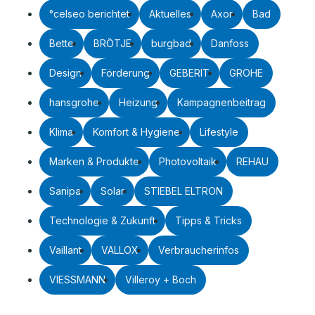
°celseo berichtet
Aktuelles
Axor
Bad
Bette
BRÖTJE
burgbad
Danfoss
Design
Förderung
GEBERIT
GROHE
hansgrohe
Heizung
Kampagnenbeitrag
Klima
Komfort & Hygiene
Lifestyle
Marken & Produkte
Photovoltaik
REHAU
Sanipa
Solar
STIEBEL ELTRON
Technologie & Zukunft
Tipps & Tricks
Vaillant
VALLOX
Verbraucherinfos
VIESSMANN
Villeroy + Boch