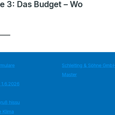
e 3: Das Budget – Wo
rmulare
Schleiting & Söhne Gmb
Master
 1.6.2026
ruß hissu
 Klima