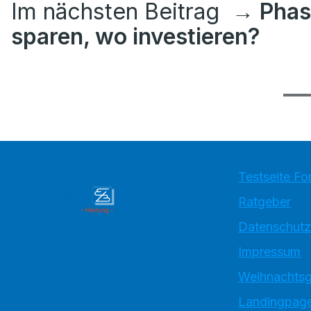
Im nächsten Beitrag
→ Phas
sparen, wo investieren?
Testseite Fo
Ratgeber
Datenschutz
Impressum
Weihnachtsg
Landingpage