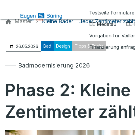
Kontaktieren Sie uns
Testseite Formulare
Master
Kleine Bäder ‒ Jeder Zentimeter zählt
EE Medatsu
EE-
Vorgaben für Vaill
Bad
Design
Tipps & Tricks
26.05.2026
Finanzierung anfra
⸺ Badmodernisierung 2026
Phase 2: Kleine
Zentimeter zähl