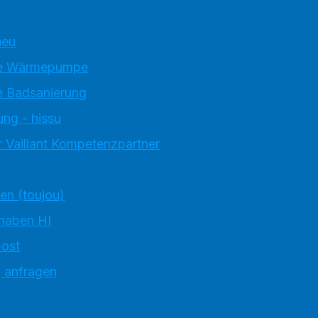
neu
e Wärmepumpe
 Badsanierung
ung - hissu
 Vaillant Kompetenzpartner
ten (toujou)
 haben HI
ost
g anfragen