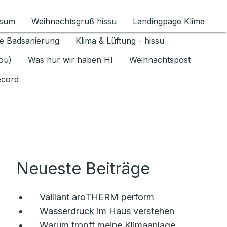
ssum
Weihnachtsgruß hissu
Landingpage Klima
ür Datenschutz 1.6.2026 umschalten
e Badsanierung
Klima & Lüftung - hissu
jou)
Was nur wir haben HI
Weihnachtspost
ecord
Neueste Beiträge
Vaillant aroTHERM perform
Wasserdruck im Haus verstehen
Warum tropft meine Klimaanlage