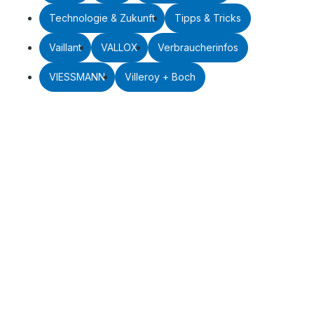
Technologie & Zukunft
Tipps & Tricks
Vaillant
VALLOX
Verbraucherinfos
VIESSMANN
Villeroy + Boch