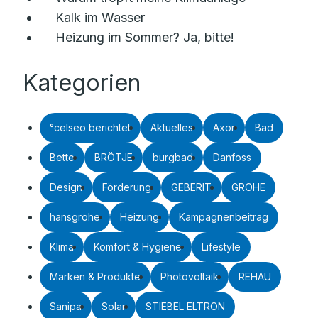
Kalk im Wasser
Heizung im Sommer? Ja, bitte!
Kategorien
°celseo berichtet
Aktuelles
Axor
Bad
Bette
BRÖTJE
burgbad
Danfoss
Design
Förderung
GEBERIT
GROHE
hansgrohe
Heizung
Kampagnenbeitrag
Klima
Komfort & Hygiene
Lifestyle
Marken & Produkte
Photovoltaik
REHAU
Sanipa
Solar
STIEBEL ELTRON