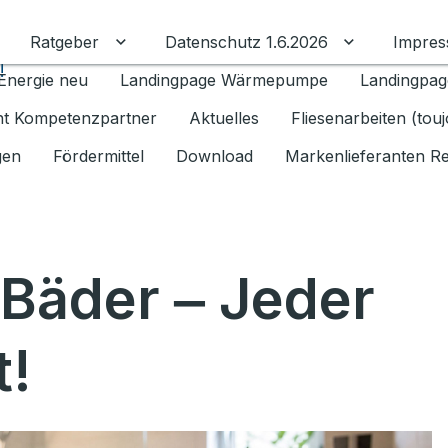
Ratgeber
Datenschutz 1.6.2026
Impre
Untermenü für Ratgeber umschalten
Untermenü f
!
Energie neu
Landingpage Wärmepumpe
Landingpag
ant Kompetenzpartner
Aktuelles
Fliesenarbeiten (tou
gen
Fördermittel
Download
Markenlieferanten R
 Bäder ‒ Jeder
t!