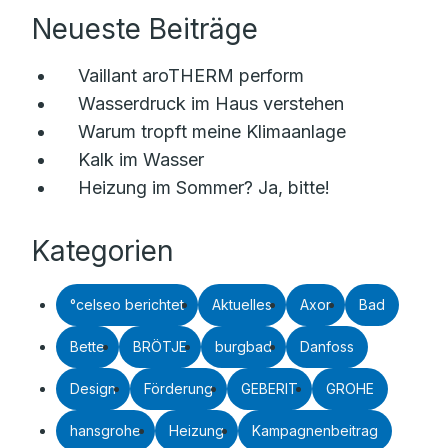
Neueste Beiträge
Vaillant aroTHERM perform
Wasserdruck im Haus verstehen
Warum tropft meine Klimaanlage
Kalk im Wasser
Heizung im Sommer? Ja, bitte!
Kategorien
°celseo berichtet
Aktuelles
Axor
Bad
Bette
BRÖTJE
burgbad
Danfoss
Design
Förderung
GEBERIT
GROHE
hansgrohe
Heizung
Kampagnenbeitrag