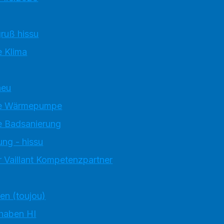
ruß hissu
 Klima
neu
e Wärmepumpe
 Badsanierung
ung - hissu
 Vaillant Kompetenzpartner
ten (toujou)
 haben HI