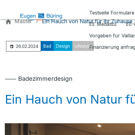
Kontaktieren Sie uns
Testseite Formulare
Master
Ein Hauch von Natur für Ihr Zuhause
EE Medatsu
EE-
Vorgaben für Vaill
Bad
Design
Lifestyle
26.02.2024
Finanzierung anfra
⸺ Badezimmerdesign
Ein Hauch von Natur f