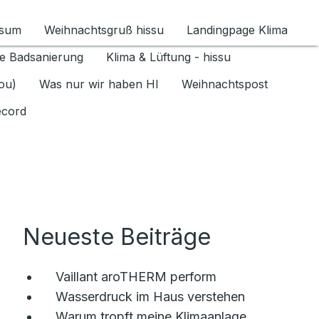
ssum
Weihnachtsgruß hissu
Landingpage Klima
ür Datenschutz 1.6.2026 umschalten
e Badsanierung
Klima & Lüftung - hissu
jou)
Was nur wir haben HI
Weihnachtspost
ecord
Neueste Beiträge
Vaillant aroTHERM perform
Wasserdruck im Haus verstehen
Warum tropft meine Klimaanlage