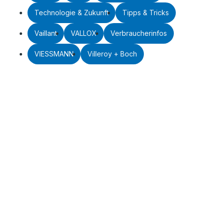
Technologie & Zukunft
Tipps & Tricks
Vaillant
VALLOX
Verbraucherinfos
VIESSMANN
Villeroy + Boch