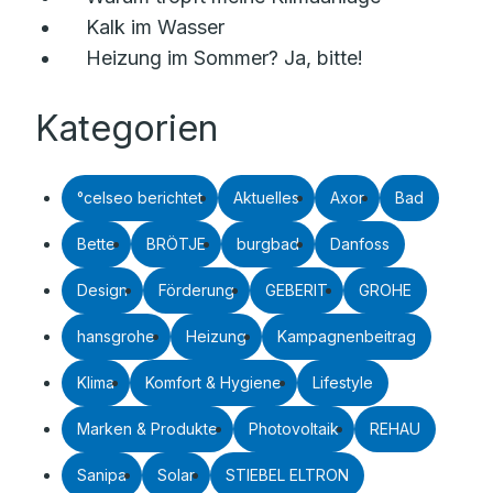
Kalk im Wasser
Heizung im Sommer? Ja, bitte!
Kategorien
°celseo berichtet
Aktuelles
Axor
Bad
Bette
BRÖTJE
burgbad
Danfoss
Design
Förderung
GEBERIT
GROHE
hansgrohe
Heizung
Kampagnenbeitrag
Klima
Komfort & Hygiene
Lifestyle
Marken & Produkte
Photovoltaik
REHAU
Sanipa
Solar
STIEBEL ELTRON