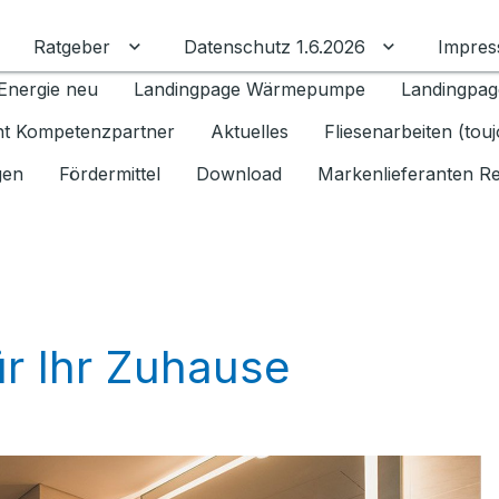
Ratgeber
Datenschutz 1.6.2026
Impre
Untermenü für Ratgeber umschalten
Untermenü f
Energie neu
Landingpage Wärmepumpe
Landingpag
ant Kompetenzpartner
Aktuelles
Fliesenarbeiten (tou
gen
Fördermittel
Download
Markenlieferanten R
ür Ihr Zuhause