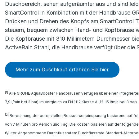
Duschbereich, sehen aufgeräumter aus und sind leich
SmartControl in Kombination mit der Handbrause G
Drücken und Drehen des Knopfs am SmartControl Th
steuern, bequem zwischen Hand- und Kopfbrause we
Die Kopfbrause mit 310 Millimetern Durchmesser biet
ActiveRain Strahl, die Handbrause verfügt über die S
Mehr zum Duschkauf erfahren Sie hier
[1]
Alle GROHE AquaBooster Handbrausen verfügen über einen integrierten 
7,9 l/min bei 3 bar) im Vergleich zu EN 1112 Klasse A (12–15 l/min bei 3 bar).
[2]
Berechnung der potenziellen Ressourceneinsparung basierend auf fo
von 7 Minuten pro Person und Tag. Die Kosten basieren auf der folgend
€/Liter. Angenommene Durchflussraten: Durchflussrate Standard-/Altprodukt: