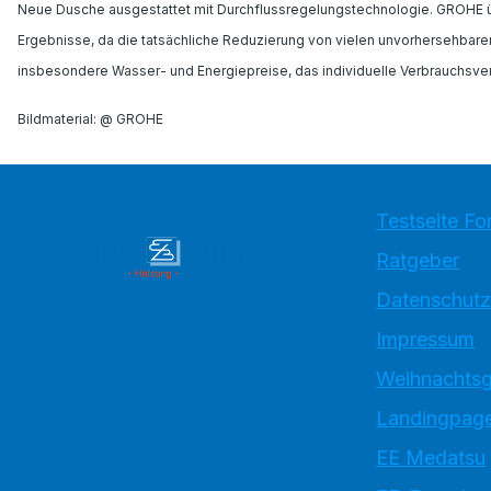
Neue Dusche ausgestattet mit Durchflussregelungstechnologie. GROHE übe
Ergebnisse, da die tatsächliche Reduzierung von vielen unvorhersehbaren 
insbesondere Wasser- und Energiepreise, das individuelle Verbrauchsverh
Bildmaterial: @ GROHE
Testseite Fo
Ratgeber
Datenschutz
Impressum
Weihnachtsg
Landingpage
EE Medatsu