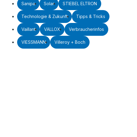
Sanipa
Solar
STIEBEL ELTRON
Technologie & Zukunft
Tipps & Tricks
Vaillant
VALLOX
Verbraucherinfos
VIESSMANN
Villeroy + Boch