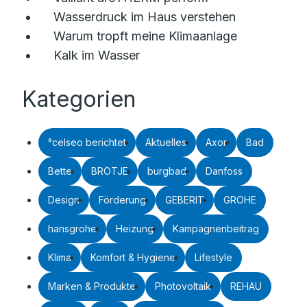
Wasserdruck im Haus verstehen
Warum tropft meine Klimaanlage
Kalk im Wasser
Kategorien
°celseo berichtet
Aktuelles
Axor
Bad
Bette
BRÖTJE
burgbad
Danfoss
Design
Förderung
GEBERIT
GROHE
hansgrohe
Heizung
Kampagnenbeitrag
Klima
Komfort & Hygiene
Lifestyle
Marken & Produkte
Photovoltaik
REHAU