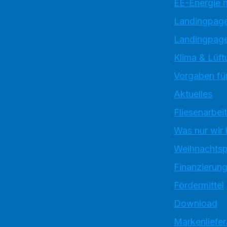
EE-Energie 
Landingpag
Landingpage
Klima & Lüft
Vorgaben für
Aktuelles
Fliesenarbei
Was nur wir
Weihnachtsp
Finanzierun
Fördermittel
Download
Markenliefe