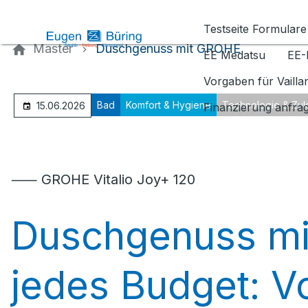
Kontaktieren Sie uns
Testseite Formulare
Master
Duschgenuss mit GROHE
EE Medatsu
EE-
Vorgaben für Vaill
Bad
Komfort & Hygiene
Technologie & Zuk
15.06.2026
Finanzierung anfra
⸺ GROHE Vitalio Joy+ 120
Duschgenuss mi
jedes Budget: V