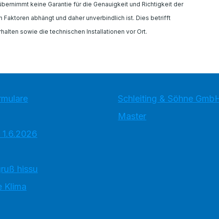
rnimmt keine Garantie für die Genauigkeit und Richtigkeit der
Faktoren abhängt und daher unverbindlich ist. Dies betrifft
alten sowie die technischen Installationen vor Ort.
rmulare
Schleiting & Söhne Gmb
Master
 1.6.2026
ruß hissu
 Klima