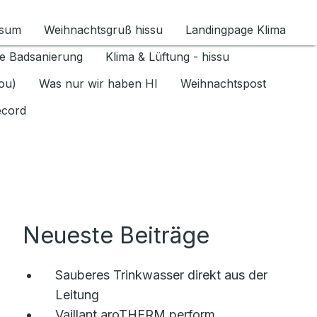
ssum
Weihnachtsgruß hissu
Landingpage Klima
ür Datenschutz 1.6.2026 umschalten
e Badsanierung
Klima & Lüftung - hissu
jou)
Was nur wir haben HI
Weihnachtspost
ecord
Neueste Beiträge
Sauberes Trinkwasser direkt aus der
Leitung
Vaillant aroTHERM perform