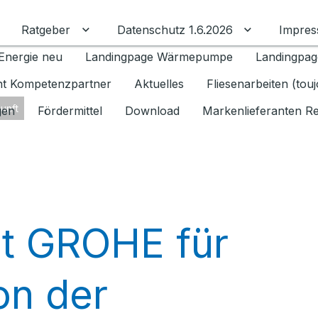
Ratgeber
Datenschutz 1.6.2026
Impre
Untermenü für Ratgeber umschalten
Untermenü f
Energie neu
Landingpage Wärmepumpe
Landingpag
ant Kompetenzpartner
Aktuelles
Fliesenarbeiten (tou
unft
gen
Fördermittel
Download
Markenlieferanten R
t GROHE für
on der