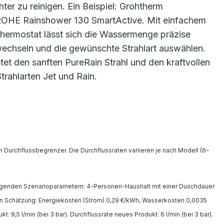
ter zu reinigen. Ein Beispiel: Grohtherm
ROHE Rainshower 130 SmartActive. Mit einfachem
ermostat lässt sich die Wassermenge präzise
chseln und die gewünschte Strahlart auswählen.
et den sanften PureRain Strahl und den kraftvollen
trahlarten Jet und Rain.
Durchflussbegrenzer. Die Durchflussraten variieren je nach Modell (6–
lgenden Szenarioparametern: 4-Personen-Haushalt mit einer Duschdauer
en Schätzung: Energiekosten (Strom) 0,29 €/kWh, Wasserkosten 0,0035
 9,5 l/min (bei 3 bar). Durchflussrate neues Produkt: 6 l/min (bei 3 bar).