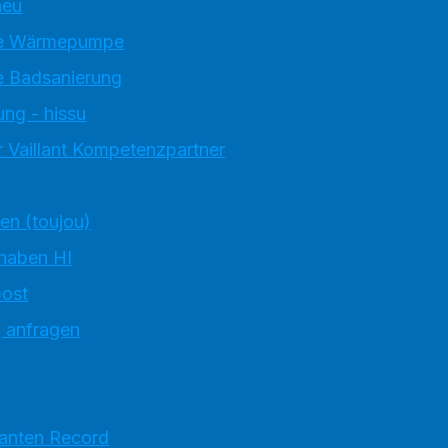
neu
e Wärmepumpe
 Badsanierung
ung - hissu
 Vaillant Kompetenzpartner
ten (toujou)
 haben HI
ost
g anfragen
ranten Record