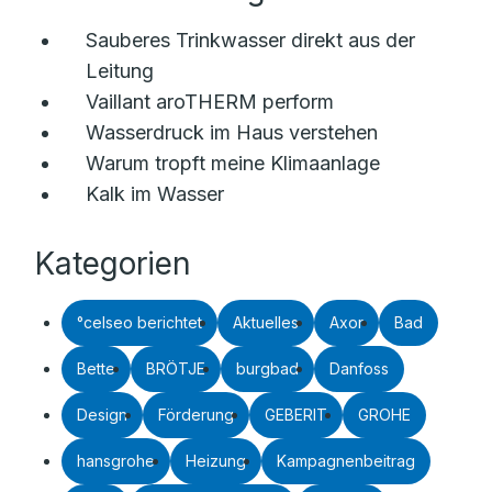
Sauberes Trinkwasser direkt aus der
Leitung
Vaillant aroTHERM perform
Wasserdruck im Haus verstehen
Warum tropft meine Klimaanlage
Kalk im Wasser
Kategorien
°celseo berichtet
Aktuelles
Axor
Bad
Bette
BRÖTJE
burgbad
Danfoss
Design
Förderung
GEBERIT
GROHE
hansgrohe
Heizung
Kampagnenbeitrag