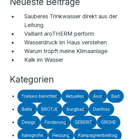
Neueste Beiträge
Sauberes Trinkwasser direkt aus der
Leitung
Vaillant aroTHERM perform
Wasserdruck im Haus verstehen
Warum tropft meine Klimaanlage
Kalk im Wasser
Kategorien
°celseo berichtet
Aktuelles
Axor
Bad
Bette
BRÖTJE
burgbad
Danfoss
Design
Förderung
GEBERIT
GROHE
hansgrohe
Heizung
Kampagnenbeitrag