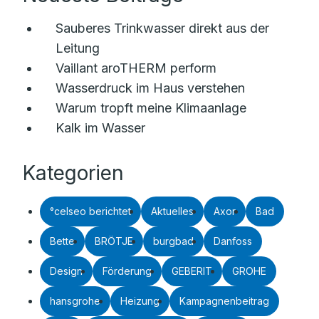
Sauberes Trinkwasser direkt aus der
Leitung
Vaillant aroTHERM perform
Wasserdruck im Haus verstehen
Warum tropft meine Klimaanlage
Kalk im Wasser
Kategorien
°celseo berichtet
Aktuelles
Axor
Bad
Bette
BRÖTJE
burgbad
Danfoss
Design
Förderung
GEBERIT
GROHE
hansgrohe
Heizung
Kampagnenbeitrag