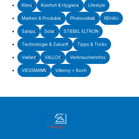
Klima
Komfort & Hygiene
Lifestyle
Marken & Produkte
Photovoltaik
REHAU
Sanipa
Solar
STIEBEL ELTRON
Technologie & Zukunft
Tipps & Tricks
Vaillant
VALLOX
Verbraucherinfos
VIESSMANN
Villeroy + Boch