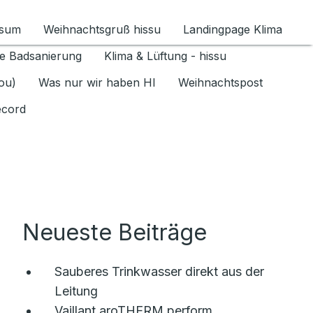
ssum
Weihnachtsgruß hissu
Landingpage Klima
ür Datenschutz 1.6.2026 umschalten
e Badsanierung
Klima & Lüftung - hissu
jou)
Was nur wir haben HI
Weihnachtspost
ecord
Neueste Beiträge
Sauberes Trinkwasser direkt aus der
Leitung
Vaillant aroTHERM perform