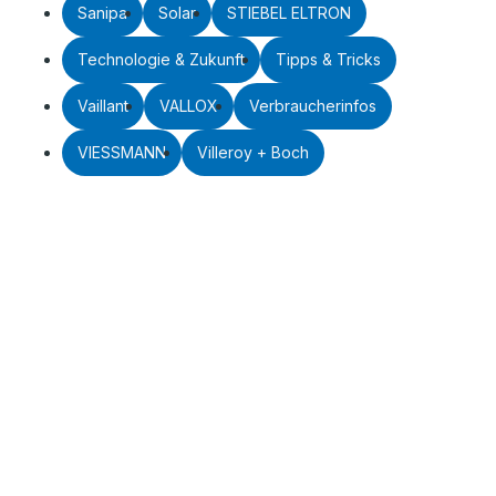
Sanipa
Solar
STIEBEL ELTRON
Technologie & Zukunft
Tipps & Tricks
Vaillant
VALLOX
Verbraucherinfos
VIESSMANN
Villeroy + Boch