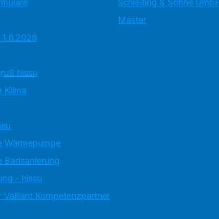
rmulare
Schleiting & Söhne Gmb
Master
 1.6.2026
ruß hissu
 Klima
neu
e Wärmepumpe
 Badsanierung
ung - hissu
 Vaillant Kompetenzpartner