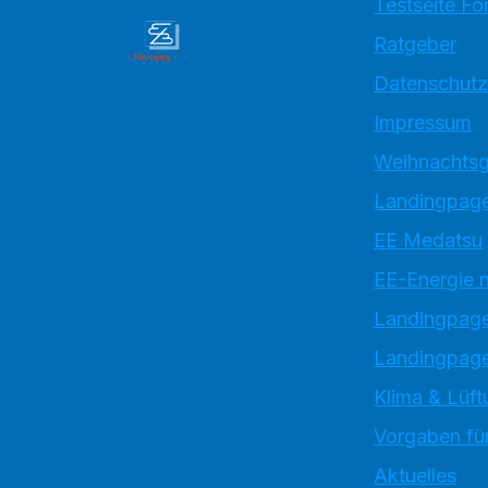
Testseite Fo
Ratgeber
Datenschutz
Impressum
Weihnachtsg
Landingpage
EE Medatsu
EE-Energie 
Landingpag
Landingpage
Klima & Lüft
Vorgaben für
Aktuelles