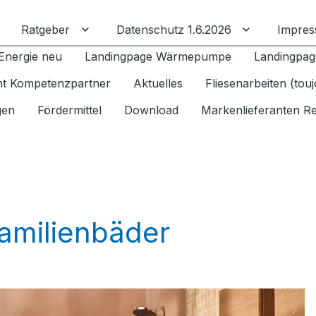
Ratgeber
Datenschutz 1.6.2026
Impre
Untermenü für Ratgeber umschalten
Untermenü f
Energie neu
Landingpage Wärmepumpe
Landingpag
ant Kompetenzpartner
Aktuelles
Fliesenarbeiten (tou
gen
Fördermittel
Download
Markenlieferanten R
Familienbäder