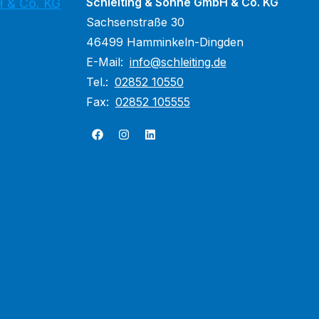
Schleiting & Söhne GmbH & Co. KG
H & Co. KG
Sachsenstraße 30
46499 Hamminkeln-Dingden
E-Mail:
info@schleiting.de
Tel.:
02852 10550
Fax:
02852 105555