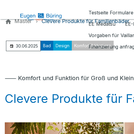
Kontaktieren Sie uns
Testseite Formulare
Master
Clevere Produkte für Familienbäder
EE Medatsu
EE-
Vorgaben für Vaill
Bad
Design
Komfort & Hygiene
30.06.2025
Finanzierung anfra
⸺ Komfort und Funktion für Groß und Klein
Clevere Produkte für 