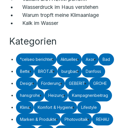
Wasserdruck im Haus verstehen
Warum tropft meine Klimaanlage
Kalk im Wasser
Kategorien
°celseo berichtet
Aktuelles
Axor
Bad
Bette
BRÖTJE
burgbad
Danfoss
Design
Förderung
GEBERIT
GROHE
hansgrohe
Heizung
Kampagnenbeitrag
Klima
Komfort & Hygiene
Lifestyle
Marken & Produkte
Photovoltaik
REHAU