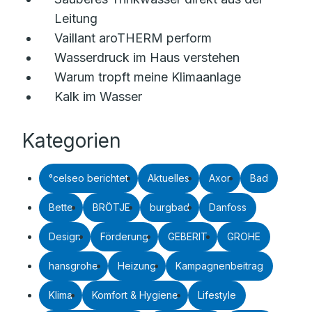
Leitung
Vaillant aroTHERM perform
Wasserdruck im Haus verstehen
Warum tropft meine Klimaanlage
Kalk im Wasser
Kategorien
°celseo berichtet
Aktuelles
Axor
Bad
Bette
BRÖTJE
burgbad
Danfoss
Design
Förderung
GEBERIT
GROHE
hansgrohe
Heizung
Kampagnenbeitrag
Klima
Komfort & Hygiene
Lifestyle