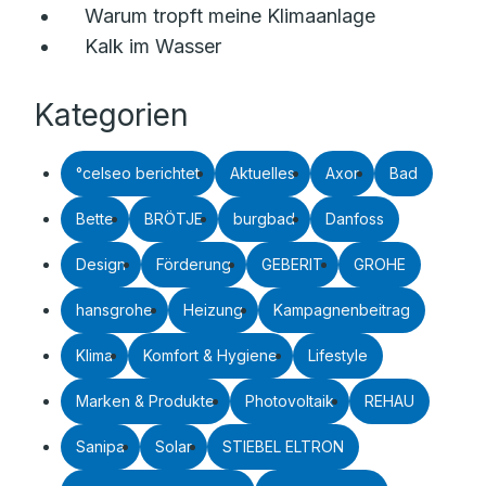
Warum tropft meine Klimaanlage
Kalk im Wasser
Kategorien
°celseo berichtet
Aktuelles
Axor
Bad
Bette
BRÖTJE
burgbad
Danfoss
Design
Förderung
GEBERIT
GROHE
hansgrohe
Heizung
Kampagnenbeitrag
Klima
Komfort & Hygiene
Lifestyle
Marken & Produkte
Photovoltaik
REHAU
Sanipa
Solar
STIEBEL ELTRON