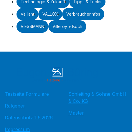
Technologie & Zukunft
Tipps & Tricks
Vaillant
VALLOX
Verbraucherinfos
VIESSMANN
Villeroy + Boch
Testseite Formulare
Schleiting & Söhne GmbH
& Co. KG
Ratgeber
Master
Datenschutz 1.6.2026
Impressum