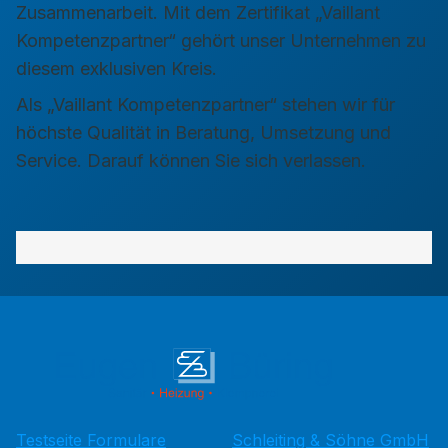
Zusammenarbeit. Mit dem Zertifikat „Vaillant
Kompetenzpartner“ gehört unser Unternehmen zu
diesem exklusiven Kreis.
Als „Vaillant Kompetenzpartner“ stehen wir für
höchste Qualität in Beratung, Umsetzung und
Service. Darauf können Sie sich verlassen.
Testseite Formulare
Schleiting & Söhne GmbH