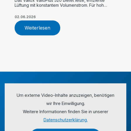
Das Vallox ValloPlus 520 bietet leise, effiziente
Lüftung mit konstantem Volumenstrom. Für hohe
Luftqualität, einfache Inbetriebnahme und
maximalen Komfort im Einfamilienhaus.
02.06.2026
Weiterlesen
Um externe Video-Inhalte anzuzeigen, benötigen
wir Ihre Einwilligung.
Weitere Informationen finden Sie in unserer
Datenschutzerklärung.