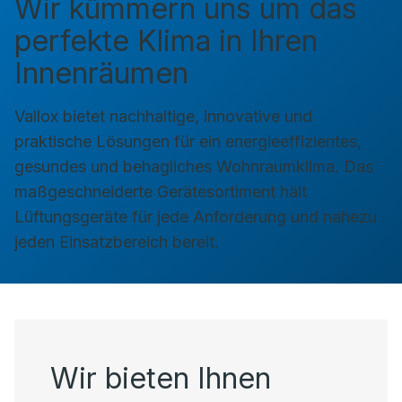
Wir kümmern uns um das
perfekte Klima in Ihren
Innenräumen
Vallox bietet nachhaltige, innovative und
praktische Lösungen für ein energieeffizientes,
gesundes und behagliches Wohnraumklima. Das
maßgeschneiderte Gerätesortiment hält
Lüftungsgeräte für jede Anforderung und nahezu
jeden Einsatzbereich bereit.
Wir bieten Ihnen