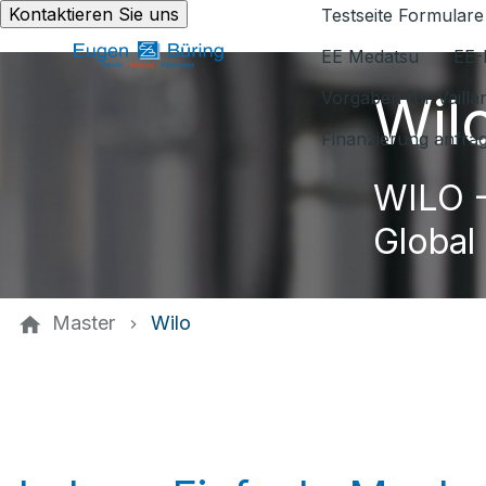
Kontaktieren Sie uns
Testseite Formulare
EE Medatsu
EE-
Wil
Vorgaben für Vaill
Finanzierung anfra
WILO -
Global
Master
Wilo