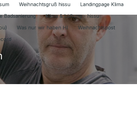
ssum
Weihnachtsgruß hissu
Landingpage Klima
ür Datenschutz 1.6.2026 umschalten
e Badsanierung
Klima & Lüftung - hissu
jou)
Was nur wir haben HI
Weihnachtspost
ecord
m