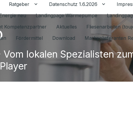
Ratgeber
Datenschutz 1.6.2026
Impre
Untermenü für Ratgeber umschalten
Untermenü f
Energie neu
Landingpage Wärmepumpe
Landingpag
o
ant Kompetenzpartner
Aktuelles
Fliesenarbeiten (tou
gen
Fördermittel
Download
Markenlieferanten R
 Vom lokalen Spezialisten zu
 Player