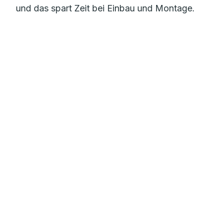
und das spart Zeit bei Einbau und Montage.
Mehr zur Flächenheizung
Sauberes Trinkwasser
mit dem RAUTITAN Trinkwassersystem
Gebäudeentwässerung
für Einfamilienhäuser und Großobjekte